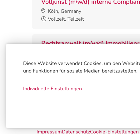
Volljurist (m/w/d) interne Complia
Köln, Germany
Vollzeit, Teilzeit
Rechtsanwalt (m/w/d) Immobilienr
/ Privates Bau- und Architektenrec
(mit Berufserfahrung)
Diese Website verwendet Cookies, um den Website-Tr
Düsseldorf, Germany
und Funktionen für soziale Medien bereitzustellen.
Vollzeit, Teilzeit
Individuelle Einstellungen
Alle offenen 
Impressum
Datenschutz
Cookie-Einstellungen