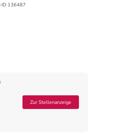
b-ID 136487
s
Zur Stellenanzeige